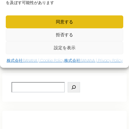
を及ぼす可能性があります
同意する
✨このチャンスをお見逃しなく！
?‍♂️?‍♀️ まずはお気軽にお問い合わせください！
拒否する
? お問い合わせ：029-354-0050
設定を表示
? ウェブサイト：
banana-sweet.com
株式会社BANANA | Cookie Policy
株式会社BANANA | Privacy Policy
S
e
a
r
c
h