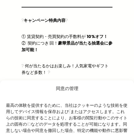
?
キャンペーン特典内容
?
① 賃貸契約・売買契約の手数料が
10%オフ！
② 1契約につき1回！
豪華景品が当たる抽選会に参
加可能！
? 何が当たるかはお楽しみ！人気家電やギフト
券など多数！ ?
同意の管理
?【注意事項】
最高の体験を提供するために、当社はクッキーのような技術を使
・賞品は現金、割引、その他特典との交換はで
用してデバイス情報を保存および/またはアクセスします。これ
きません。
らの技術に同意することにより、お客様の閲覧行動やこのサイト
・抽選結果に関するご質問等は受けかねます。
上の固有のIDなどのデータを処理することが可能になります。同
・景品の当選は当社の厳正なる審査により決定
意しない場合や同意を撤回した場合、特定の機能や動作に悪影響
いたします。