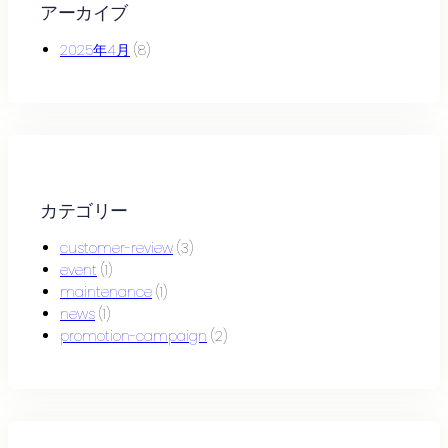
アーカイブ
2025年4月
(8)
カテゴリー
customer-review
(3)
event
(1)
maintenance
(1)
news
(1)
promotion-campaign
(2)