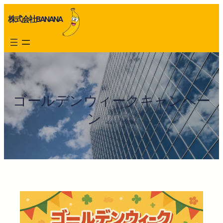
内
株式会社BANANA
容
を
ス
キ
ッ
プ
ゴールデンウィークキャンペー
ン 2025