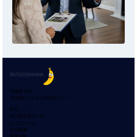
株式会社BANANA
茨城県 本店
茨城県ひたちなか市東石川2-6-17
東京OFFICE
東京都台東区小島2-3-15
トップページ
会社概要
事業内容