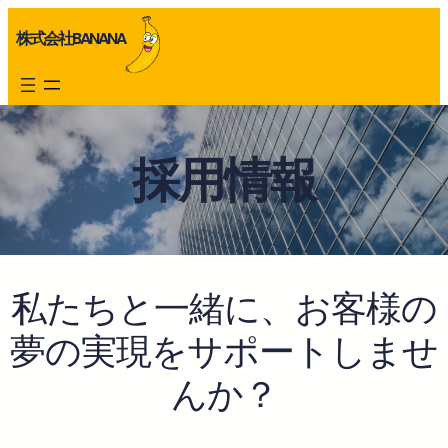
内
株式会社BANANA
容
を
ス
キ
ッ
プ
採用情報
私たちと一緒に、お客様の
夢の実現をサポートしませ
んか？